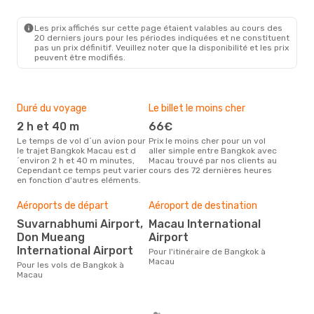
Les prix affichés sur cette page étaient valables au cours des
20 derniers jours pour les périodes indiquées et ne constituent
pas un prix définitif. Veuillez noter que la disponibilité et les prix
peuvent être modifiés.
Duré du voyage
Le billet le moins cher
Hau
2 h et 40 m
66€
m
Le temps de vol d´un avion pour
Prix le moins cher pour un vol
Il semblerait que mars soit la
le trajet Bangkok Macau est d
aller simple entre Bangkok avec
péri
´environ 2 h et 40 m minutes,
Macau trouvé par nos clients au
voy
Cependant ce temps peut varier
cours des 72 dernières heures
selo
en fonction d'autres eléments.
sur 
Bud
Aéroports de départ
Aéroport de destination
sim
Suvarnabhumi Airport,
Macau International
17
Don Mueang
Airport
Le prix d'un billet d´avion
International Airport
Ban
Pour l'itinéraire de Bangkok à
est 
Macau
Pour les vols de Bangkok à
étan
Macau
moi