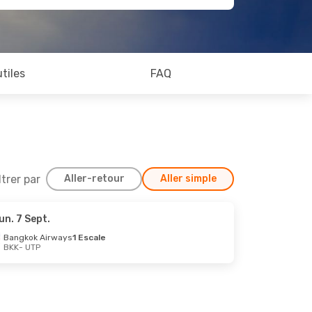
utiles
FAQ
ltrer par
Aller-retour
Aller simple
un. 7 Sept.
 Oct.
Bangkok Airways
1 Escale
BKK
- UTP
ale