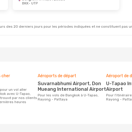
BKK
- UTP
rs des 20 derniers jours pour les périodes indiquées et ne constituent pas un pri
s cher
Aéroports de départ
Aéroport de d
Suvarnabhumi Airport, Don
U-Tapao International
Mueang International Airport
Airport
kok avec U-Tapao,
Pour les vols de Bangkok à U-Tapao,
Pour l'itinéraire de Bangkok à U-Tapao,
trouvé par nos clients
Rayong - Pattaya
Rayong - Patt
ernières heures