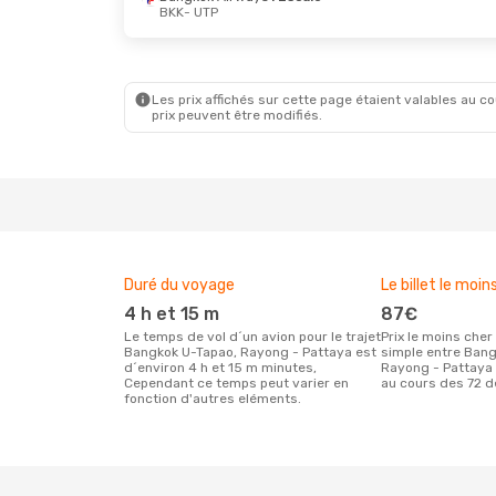
BKK
- UTP
Mer. 26 Août
- Sam. 29 Août
Bangkok Airways
1 Escale
BKK
- UTP
Thai Lion Air
1 Escale
UTP
- BKK
Les prix affichés sur cette page étaient valables au cou
prix peuvent être modifiés.
Duré du voyage
Le billet le moin
4 h et 15 m
87€
Le temps de vol d´un avion pour le trajet
Prix le moins cher pour un vol aller
Bangkok U-Tapao, Rayong - Pattaya est
simple entre Bang
d´environ 4 h et 15 m minutes,
Rayong - Pattaya 
Cependant ce temps peut varier en
au cours des 72 d
fonction d'autres eléments.