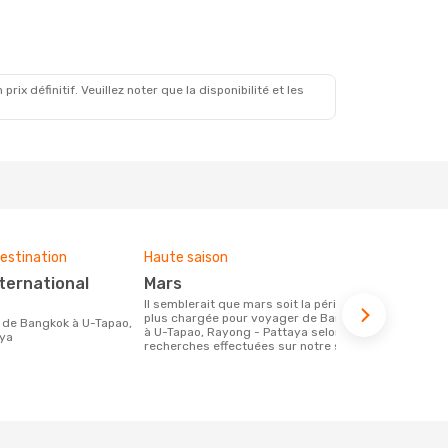
x définitif. Veuillez noter que la disponibilité et les
estination
Haute saison
Budget moy
mars
182 €
Il semblerait que mars soit la période la
Le prix d'un billet d´avion Bangkok - U-
plus chargée pour voyager de Bangkok
Tapao, Rayo
à U-Tapao, Rayong - Pattaya selon les
est d´enviro
aya
recherches effectuées sur notre site.
sur les 6 de