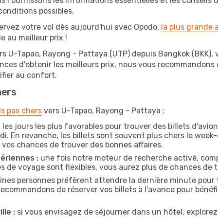
s fournissons les informations essentielles et les conseils
conditions possibles.
ervez votre vol dès aujourd'hui avec Opodo,
la plus grande
e au meilleur prix !
ers U-Tapao, Rayong - Pattaya (UTP) depuis Bangkok (BKK), v
hances d'obtenir les meilleurs prix, nous vous recommandons
fier au confort.
hers
ls pas chers
vers U-Tapao, Rayong - Pattaya :
:
les jours les plus favorables pour trouver des billets d'avi
di. En revanche, les billets sont souvent plus chers le week
vos chances de trouver des bonnes affaires.
ériennes :
une fois notre moteur de recherche activé, comp
tes de voyage sont flexibles, vous aurez plus de chances de tr
ines personnes préfèrent attendre la dernière minute pour t
commandons de réserver vos billets à l'avance pour bénéfici
lle :
si vous envisagez de séjourner dans un hôtel, explorez