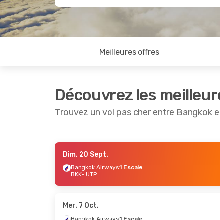
Meilleures offres
Découvrez les meilleur
Trouvez un vol pas cher entre Bangkok 
Dim. 20 Sept.
Jeu. 3 Sept.
- Lun. 7 Sept.
Ven. 18 S
Bangkok Airways
1 Escale
BKK
- UTP
Bangkok Airways
1 Escale
Bangkok
BKK
- UTP
BKK
- UT
Bangkok Airways
1 Escale
Bangkok
UTP
- BKK
UTP
- BK
Mer. 7 Oct.
Bangkok Airways
1 Escale