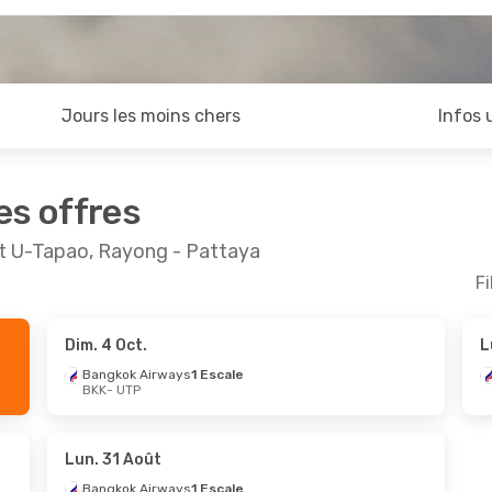
Jours les moins chers
Infos 
es offres
et U-Tapao, Rayong - Pattaya
Fi
Dim. 4 Oct.
L
ept.
- Jeu. 24 Sept.
Mar. 29 Sept.
- Ven. 2
Bangkok Airways
1 Escale
BKK
- UTP
 Airways
1 Escale
Bangkok Airways
1 Esc
P
BKK
- UTP
 Airways
1 Escale
Thai Lion Air
1 Escale
K
UTP
- BKK
Lun. 31 Août
Bangkok Airways
1 Escale