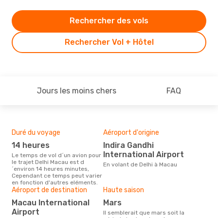
Rechercher des vols
Rechercher Vol + Hôtel
Jours les moins chers
FAQ
Duré du voyage
Aéroport d'origine
Bud
sim
14 heures
Indira Gandhi
3
International Airport
Le temps de vol d´un avion pour
le trajet Delhi Macau est d
Le prix d'un billet d´avion Delhi -
En volant de Delhi à Macau
´environ 14 heures minutes,
Mac
Cependant ce temps peut varier
372 
en fonction d'autres eléments.
6 de
Aéroport de destination
Haute saison
Macau International
mars
Airport
Il semblerait que mars soit la