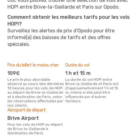
Oui, vous pouvez trouver une sélection de vols avec
HOP! entre Brive-la-Gaillarde et Paris sur Opodo.
Comment obtenir les meilleurs tarifs pour les vols
HOP!?
Surveillez les alertes de prix d'Opodo pour être
informé(e) des baisses de tarifs et des offres
spéciales.
Prix du billet le moins cher
Durée du vol
109€
1 h et 15 m
Le prix le plus abordable
La durée du vol HOP! entre
observé au cours des dernières
Brive-la-Gaillarde et Paris est
72 heures pour les vols de HOP!
d'approximativement 1 h et 15
au départ de Brive-la-Gaillarde
m, même si elle peut être
et à destination de Paris, selon
influencée par d'autres
les réservations effectuées par
facteurs.
nos clients.
Aéroport de départ
Brive Airport
Pour les vols de HOP! au départ
de Brive-la-Gaillarde à
destination de Paris