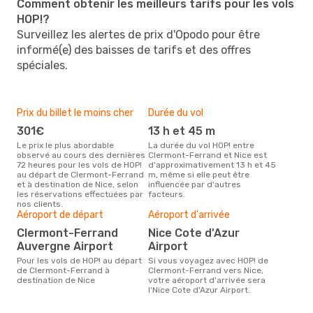
Comment obtenir les meilleurs tarifs pour les vols
HOP!?
Surveillez les alertes de prix d'Opodo pour être
informé(e) des baisses de tarifs et des offres
spéciales.
Prix du billet le moins cher
Durée du vol
301€
13 h et 45 m
Le prix le plus abordable
La durée du vol HOP! entre
observé au cours des dernières
Clermont-Ferrand et Nice est
72 heures pour les vols de HOP!
d'approximativement 13 h et 45
au départ de Clermont-Ferrand
m, même si elle peut être
et à destination de Nice, selon
influencée par d'autres
les réservations effectuées par
facteurs.
nos clients.
Aéroport de départ
Aéroport d'arrivée
Clermont-Ferrand
Nice Cote d'Azur
Auvergne Airport
Airport
Pour les vols de HOP! au départ
Si vous voyagez avec HOP! de
de Clermont-Ferrand à
Clermont-Ferrand vers Nice,
destination de Nice
votre aéroport d'arrivée sera
l'Nice Cote d'Azur Airport.