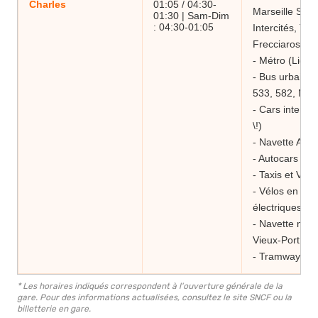
Charles
01:05 / 04:30-
Marseille Sain
01:30 | Sam-Dim
: 04:30-01:05
Intercités, TER
Frecciarossa)
- Métro (Lign
- Bus urbains 
533, 582, N2)
- Cars interur
\!)
- Navette Aéro
- Autocars lon
- Taxis et VTC
- Vélos en libr
électriques (L
- Navette mar
Vieux-Port
- Tramway (Lig
* Les horaires indiqués correspondent à l'ouverture générale de la
gare. Pour des informations actualisées, consultez le site SNCF ou la
billetterie en gare.