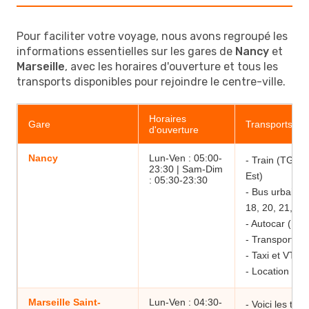
Pour faciliter votre voyage, nous avons regroupé les
informations essentielles sur les gares de
Nancy
et
Marseille
, avec les horaires d'ouverture et tous les
transports disponibles pour rejoindre le centre-ville.
Horaires
Gare
Transports e
d'ouverture
Nancy
Lun-Ven : 05:00-
- Train (TGV 
23:30 | Sam-Dim
Est)
: 05:30-23:30
- Bus urbain (
18, 20, 21, 33
- Autocar (Rés
- Transport à
- Taxi et VTC
- Location de v
Marseille Saint-
Lun-Ven : 04:30-
- Voici les tra