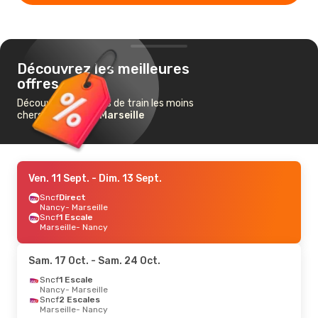
Découvrez les meilleures
offres
Découvrez les billets de train les moins
chers de
Nancy
à
Marseille
Ven. 11 Sept.
- Dim. 13 Sept.
Sncf
Direct
Nancy
- Marseille
Sncf
1 Escale
Marseille
- Nancy
Sam. 17 Oct.
- Sam. 24 Oct.
Sncf
1 Escale
Nancy
- Marseille
Sncf
2 Escales
Marseille
- Nancy