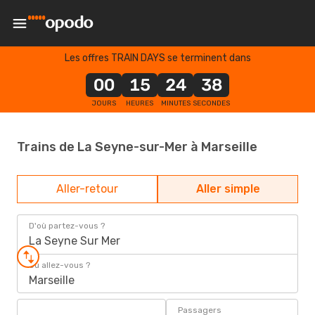
Les offres TRAIN DAYS se terminent dans
00
15
24
38
JOURS
HEURES
MINUTES
SECONDES
Trains de La Seyne-sur-Mer à Marseille
Aller-retour
Aller simple
D'où partez-vous ?
La Seyne Sur Mer
Où allez-vous ?
Marseille
Passagers