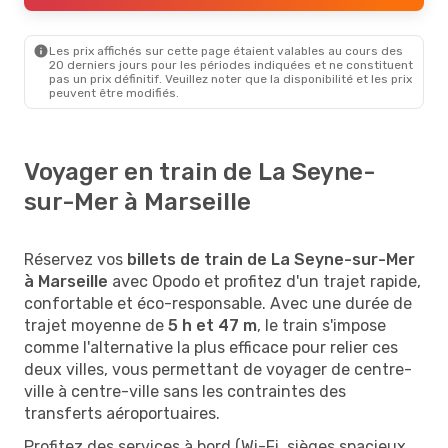
Sncf
Direct
Marseille
- La Seyne Sur Mer
Les prix affichés sur cette page étaient valables au cours des
20 derniers jours pour les périodes indiquées et ne constituent
pas un prix définitif. Veuillez noter que la disponibilité et les prix
peuvent être modifiés.
Voyager en train de La Seyne-
sur-Mer à Marseille
Réservez vos
billets de train de La Seyne-sur-Mer
à Marseille
avec Opodo et profitez d'un trajet rapide,
confortable et éco-responsable. Avec une durée de
trajet moyenne de
5 h et 47 m
, le train s'impose
comme l'alternative la plus efficace pour relier ces
deux villes, vous permettant de voyager de centre-
ville à centre-ville sans les contraintes des
transferts aéroportuaires.
Profitez des services à bord (Wi-Fi, sièges spacieux,