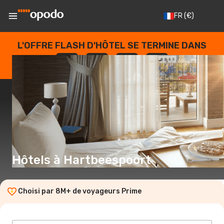
FR
(€)
L'OFFRE FLASH D'HÔTEL SE TERMINE DANS
--
:
--
:
--
:
--
JOURS
HEURES
MINUTES
SECONDES
Hôtels à Hartbeespoort
Choisi par 8M+ de voyageurs Prime