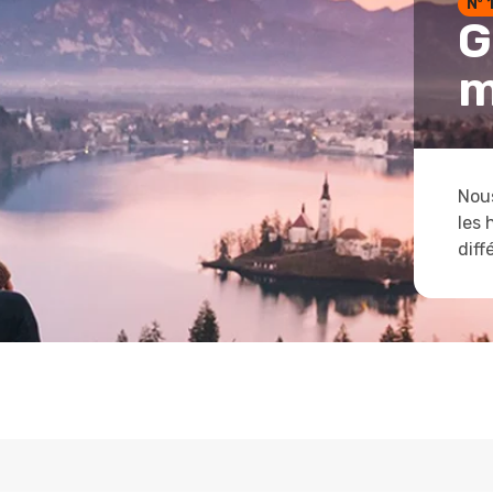
Nº 
G
m
Nous
les 
diff