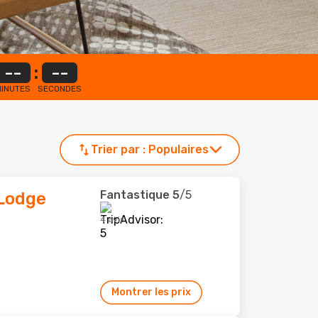
--
:
--
INUTES
SECONDES
Trier par :
Populaires
Fantastique
5
/5
Lodge
4 avis
Montrer les prix