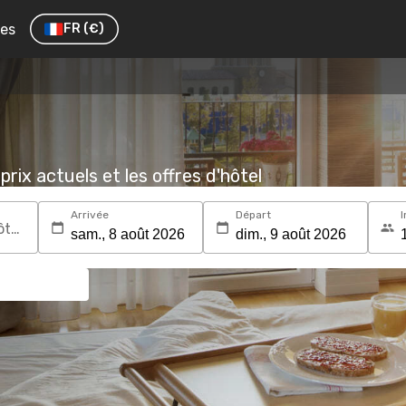
res
FR
(€)
prix actuels et les offres d'hôtel
Arrivée
Départ
I
Recherchez une destination ou un hôtel