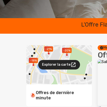
L'Offre F
Me
-21%
-20%
Of
-18%
Explorer la carte
Offres de dernière
minute