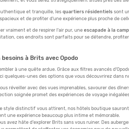
tablement, et vous serez stratégiquement situés près des siè
uthentique et tranquille, les
quartiers résidentiels
sont un
spacieux et de profiter d'une expérience plus proche de cell
 vraiment et de respirer l'air pur, une
escapade à la cam
itation, ces endroits sont parfaits pour se détendre, profiter
s besoins à Brits avec Opodo
ssembler à une quête ardue. Grâce aux filtres avancés d'Opo
oici quelques-unes des options que vous découvrirez dans no
ous réveiller avec des vues imprenables, savourer des dîn
lection soignée promet des expériences de voyage inégalée
 le style distinctif vous attirent, nos hôtels boutique sauro
ffrent une expérience beaucoup plus intime et mémorable.
ous avez hâte d'explorer Brits sans vous ruiner. Des auberg