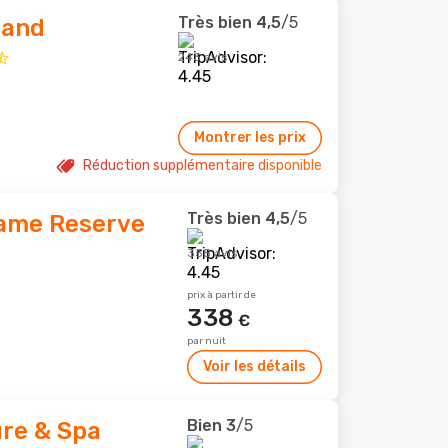
Très bien
4,5
/5
 and
243 avis
Montrer les prix
Réduction supplémentaire disponible
Très bien
4,5
/5
ame Reserve
355 avis
prix à partir de
338
€
par nuit
Voir les détails
Bien
3
/5
ure & Spa