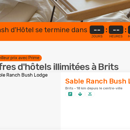
lash d'Hôtel se termine dans
--
:
--
:
JOURS
HEURES
M
illeur prix avec Prime
fres d'hôtels illimitées à Brits
Sable Ranch Bush 
Brits · 18 km depuis le centre-ville