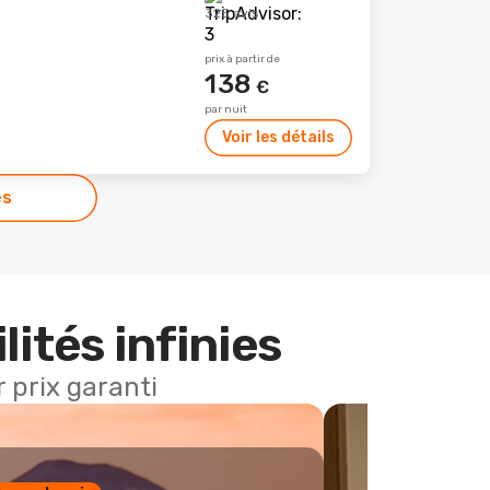
325 avis
prix à partir de
138
€
par nuit
Voir les détails
es
lités infinies
 prix garanti