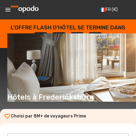
FR
(€)
L'OFFRE FLASH D'HÔTEL SE TERMINE DANS
--
:
--
:
--
:
--
JOURS
HEURES
MINUTES
SECONDES
Hôtels à Fredericksburg
Choisi par 8M+ de voyageurs Prime