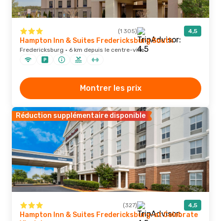
(1 305)
4,5
Hampton Inn & Suites Fredericksburg South
Fredericksburg · 6 km depuis le centre-ville
Montrer les prix
Réduction supplémentaire disponible
(327)
4,5
Hampton Inn & Suites Fredericksburg-at Celebrate