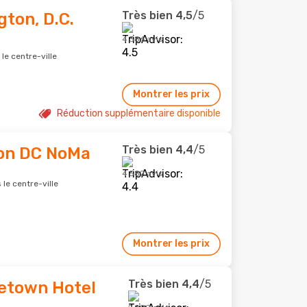
Très bien
4,5
/5
ton, D.C.
4 386 avis
le centre-ville
Montrer les prix
Réduction supplémentaire disponible
Très bien
4,4
/5
ton DC NoMa
4 582 avis
le centre-ville
Montrer les prix
Très bien
4,4
/5
etown Hotel