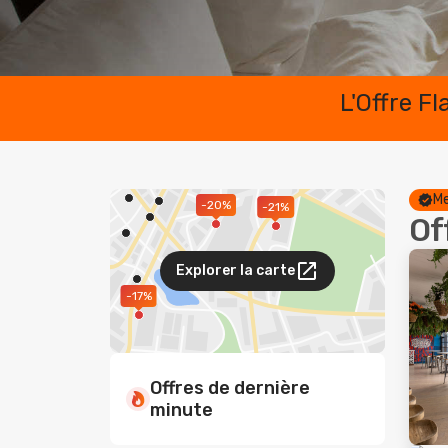
L'Offre F
Me
-20%
-21%
Of
Explorer la carte
-17%
Offres de dernière
minute