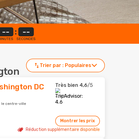
--
:
--
INUTES
SECONDES
Trier par :
Populaires
ngton
Très bien
4,6
/5
ashington DC
2 048 avis
le centre-ville
Montrer les prix
Réduction supplémentaire disponible