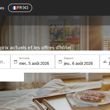
res
FR
(€)
prix actuels et les offres d'hôtel
Arrivée
Départ
I
Recherchez une destination ou un hôtel