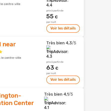
2 080 avis
le centre-ville
prix à partir de
55
€
par nuit
Voir les détails
Très bien
4,3
/5
l near
1 916 avis
le centre-ville
prix à partir de
63
€
par nuit
Voir les détails
Très bien
4,1
/5
ington-
ion Center
1 240 avis