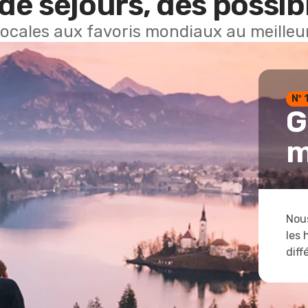
de séjours, des possibi
locales aux favoris mondiaux au meilleur
Nº 
G
m
Nous
les 
diff