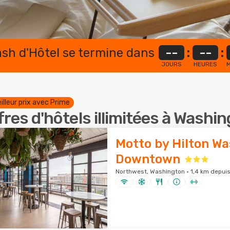
lash d'Hôtel se termine dans
--
:
--
:
JOURS
HEURES
M
illeur prix avec Prime
fres d'hôtels illimitées à Washi
Motto by Hilton W
Downtown
Northwest, Washington · 1,4 km depuis 