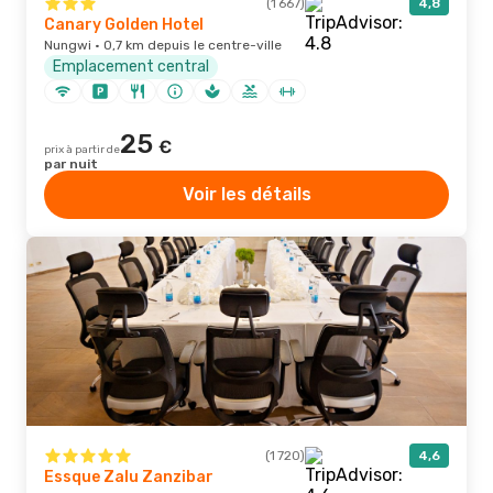
(1 667)
4,8
Canary Golden Hotel
Nungwi · 0,7 km depuis le centre-ville
Emplacement central
25
€
prix à partir de
par nuit
Voir les détails
(1 720)
4,6
Essque Zalu Zanzibar