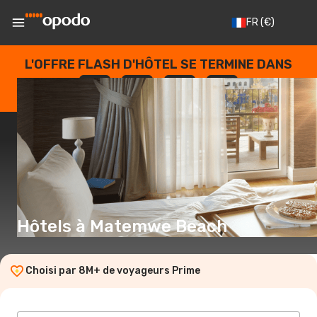
FR
(€)
L'OFFRE FLASH D'HÔTEL SE TERMINE DANS
--
:
--
:
--
:
--
JOURS
HEURES
MINUTES
SECONDES
Hôtels à Matemwe Beach
Choisi par 8M+ de voyageurs Prime