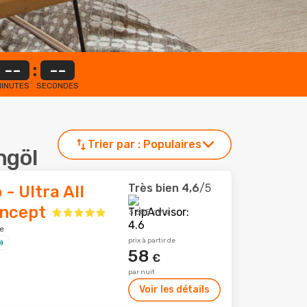
--
:
--
INUTES
SECONDES
Trier par :
Populaires
ngöl
Très bien
4,6
/5
- Ultra All
oncept
3 685 avis
e
prix à partir de
58
€
par nuit
Voir les détails