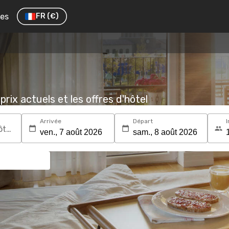
res
FR
(€)
prix actuels et les offres d'hôtel
Arrivée
Départ
I
Recherchez une destination ou un hôtel