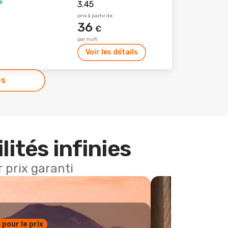
prix à partir de
36
€
par nuit
Voir les détails
es
lités infinies
 prix garanti
1 pour le prix