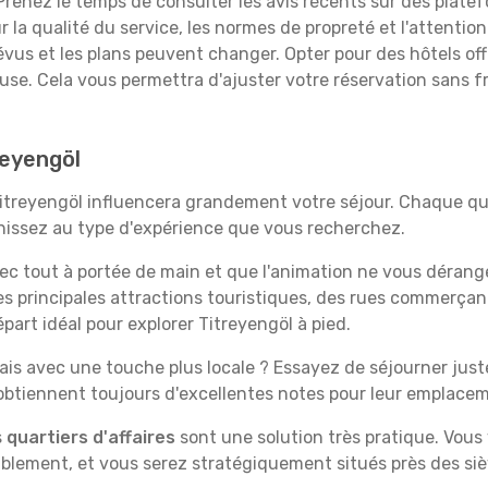
renez le temps de consulter les avis récents sur des platef
 la qualité du service, les normes de propreté et l'attention
évus et les plans peuvent changer. Opter pour des hôtels off
euse. Cela vous permettra d'ajuster votre réservation sans 
reyengöl
Titreyengöl influencera grandement votre séjour. Chaque qua
échissez au type d'expérience que vous recherchez.
vec tout à portée de main et que l'animation ne vous dérang
des principales attractions touristiques, des rues commer
part idéal pour explorer Titreyengöl à pied.
is avec une touche plus locale ? Essayez de séjourner juste 
 obtiennent toujours d'excellentes notes pour leur emplace
s
quartiers d'affaires
sont une solution très pratique. Vous
tablement, et vous serez stratégiquement situés près des siè