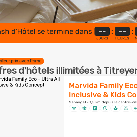
lash d'Hôtel se termine dans
--
:
--
:
JOURS
HEURES
M
illeur prix avec Prime
fres d'hôtels illimitées à Titreye
Marvida Family Eco 
Inclusive & Kids C
Manavgat · 1,5 km depuis le centre-vill