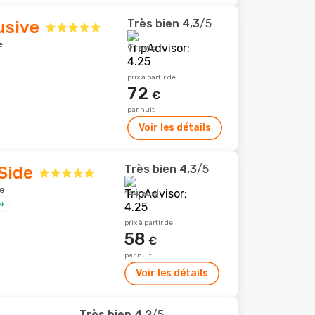
Très bien
4,3
/5
usive
e
91 avis
prix à partir de
72
€
par nuit
Voir les détails
Très bien
4,3
/5
Side
e
144 avis
prix à partir de
58
€
par nuit
Voir les détails
Très bien
4,2
/5