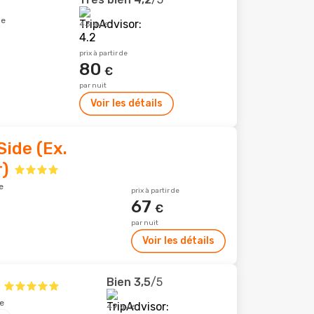
le
43 avis
prix à partir de
80
€
par nuit
Voir les détails
Side (Ex.
)
e
prix à partir de
67
€
par nuit
Voir les détails
Bien
3,5
/5
e
49 avis