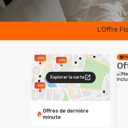
L'Offre F
Me
-20%
-21%
Of
Explorer la carte
-16%
Offres de dernière
minute