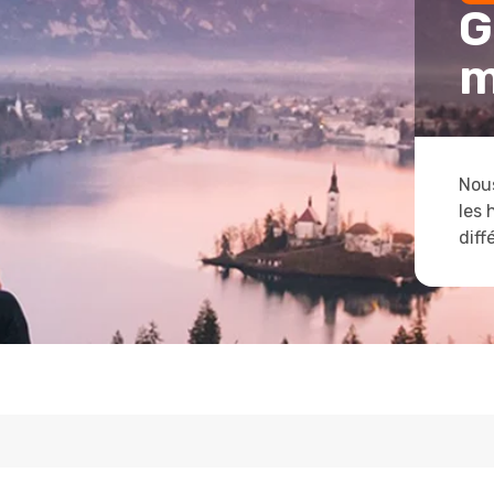
G
m
Nous
les 
diff