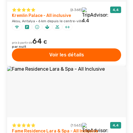
(6 368)
4,4
Kremlin Palace - All inclusive
Aksu, Antalya · 6 km depuis le centre-ville
64
€
prix à partir de
par nuit
Voir les détails
(1 563)
4,4
Fame Residence Lara & Spa - All Inclusive