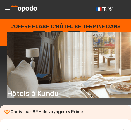
FR
(€)
L'OFFRE FLASH D'HÔTEL SE TERMINE DANS
--
:
--
:
--
:
--
JOURS
HEURES
MINUTES
SECONDES
Hôtels à Kundu
Choisi par 8M+ de voyageurs Prime