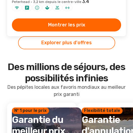
Peterhead · 3,2 km depuis le centre-ville
Montrer les prix
Explorer plus d'offres
Des millions de séjours, des
possibilités infinies
Des pépites locales aux favoris mondiaux au meilleur
prix garanti
Nº 1 pour le prix
Flexibilité totale
Garantie du
Garantie
meilleur prix
d'annulatio