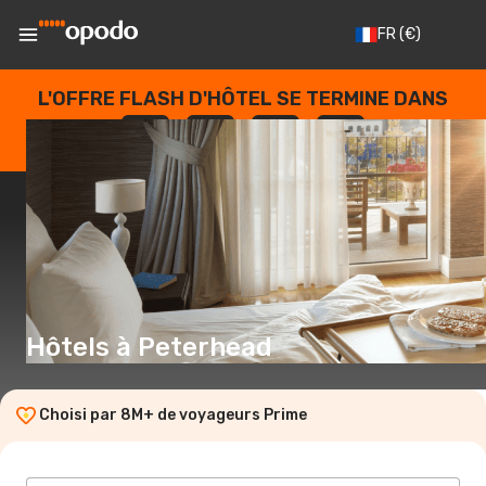
FR
(€)
L'OFFRE FLASH D'HÔTEL SE TERMINE DANS
--
:
--
:
--
:
--
JOURS
HEURES
MINUTES
SECONDES
Hôtels à Peterhead
Choisi par 8M+ de voyageurs Prime