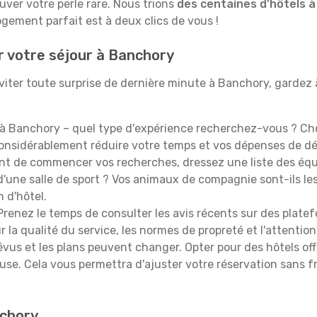
ouver votre perle rare. Nous trions
des centaines d'hôtels 
ogement parfait est à deux clics de vous !
r votre séjour à Banchory
iter toute surprise de dernière minute à Banchory, gardez à l
à Banchory – quel type d'expérience recherchez-vous ? Choi
 considérablement réduire votre temps et vos dépenses de d
t de commencer vos recherches, dressez une liste des équi
'une salle de sport ? Vos animaux de compagnie sont-ils les 
n d'hôtel.
renez le temps de consulter les avis récents sur des platef
 la qualité du service, les normes de propreté et l'attention
évus et les plans peuvent changer. Opter pour des hôtels off
euse. Cela vous permettra d'ajuster votre réservation sans 
nchory