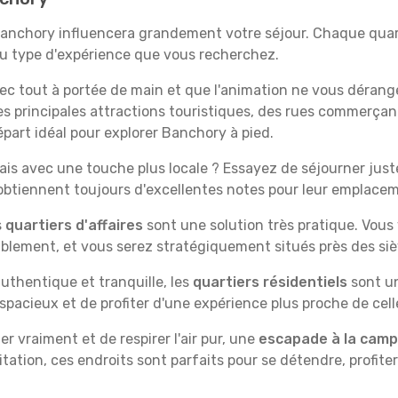
Banchory influencera grandement votre séjour. Chaque quart
 au type d'expérience que vous recherchez.
vec tout à portée de main et que l'animation ne vous dérang
des principales attractions touristiques, des rues commer
part idéal pour explorer Banchory à pied.
is avec une touche plus locale ? Essayez de séjourner juste 
 obtiennent toujours d'excellentes notes pour leur emplace
s
quartiers d'affaires
sont une solution très pratique. Vous
tablement, et vous serez stratégiquement situés près des siè
uthentique et tranquille, les
quartiers résidentiels
sont un
spacieux et de profiter d'une expérience plus proche de cell
 vraiment et de respirer l'air pur, une
escapade à la cam
itation, ces endroits sont parfaits pour se détendre, profiter