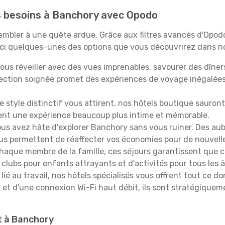
os besoins à Banchory avec Opodo
ssembler à une quête ardue. Grâce aux filtres avancés d'Opo
oici quelques-unes des options que vous découvrirez dans no
ous réveiller avec des vues imprenables, savourer des dîn
lection soignée promet des expériences de voyage inégalée
 le style distinctif vous attirent, nos hôtels boutique sauro
ffrent une expérience beaucoup plus intime et mémorable.
ous avez hâte d'explorer Banchory sans vous ruiner. Des au
vous permettent de réaffecter vos économies pour de nouvell
aque membre de la famille, ces séjours garantissent que ch
lubs pour enfants attrayants et d'activités pour tous les 
lié au travail, nos hôtels spécialisés vous offrent tout ce d
on et d'une connexion Wi-Fi haut débit, ils sont stratégique
it à Banchory