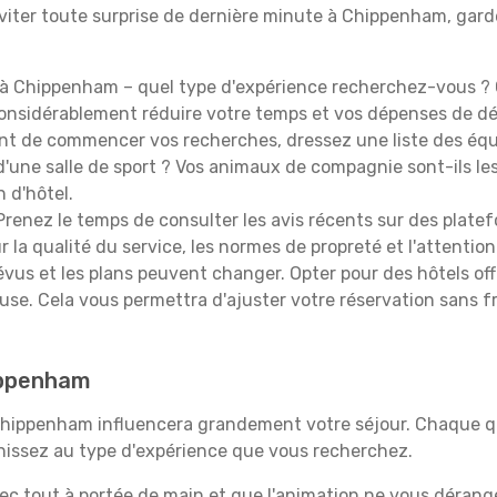
iter toute surprise de dernière minute à Chippenham, gardez 
à Chippenham – quel type d'expérience recherchez-vous ? C
 considérablement réduire votre temps et vos dépenses de d
t de commencer vos recherches, dressez une liste des équi
'une salle de sport ? Vos animaux de compagnie sont-ils les 
n d'hôtel.
renez le temps de consulter les avis récents sur des platef
 la qualité du service, les normes de propreté et l'attention
évus et les plans peuvent changer. Opter pour des hôtels off
euse. Cela vous permettra d'ajuster votre réservation sans 
hippenham
 Chippenham influencera grandement votre séjour. Chaque qu
échissez au type d'expérience que vous recherchez.
vec tout à portée de main et que l'animation ne vous dérang