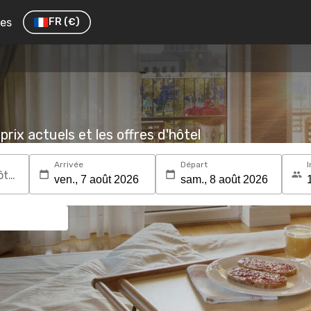
res
FR
(€)
prix actuels et les offres d'hôtel
Arrivée
Départ
I
Recherchez une destination ou un hôtel