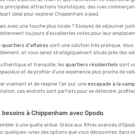
des principales attractions touristiques, des rues commer
épart idéal pour explorer Chippenham à pied.
is avec une touche plus locale ? Essayez de séjourner juste 
 obtiennent toujours d'excellentes notes pour leur emplace
s
quartiers d'affaires
sont une solution très pratique. Vous
tablement, et vous serez stratégiquement situés près des siè
uthentique et tranquille, les
quartiers résidentiels
sont un
spacieux et de profiter d'une expérience plus proche de cell
 vraiment et de respirer l'air pur, une
escapade à la cam
itation, ces endroits sont parfaits pour se détendre, profiter
os besoins à Chippenham avec Opodo
ssembler à une quête ardue. Grâce aux filtres avancés d'Opo
oici quelques-unes des options que vous découvrirez dans no