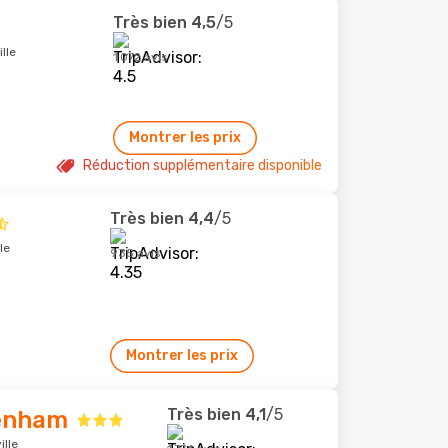
Très bien
4,5
/5
lle
1 072 avis
Montrer les prix
Réduction supplémentaire disponible
Très bien
4,4
/5
le
935 avis
Montrer les prix
Très bien
4,1
/5
penham
ille