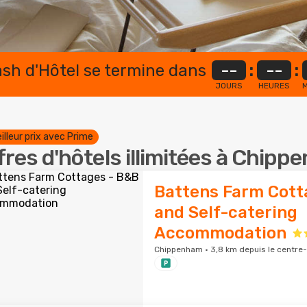
lash d'Hôtel se termine dans
--
:
--
:
JOURS
HEURES
M
illeur prix avec Prime
fres d'hôtels illimitées à Chip
Battens Farm Cott
and Self-catering
Accommodation
Chippenham · 3,8 km depuis le centre-v