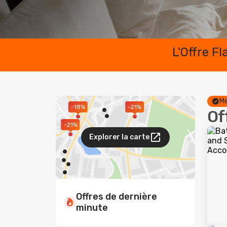
L'Offre F
Me
-18%
-21%
Of
-21%
Explorer la carte
Offres de dernière
minute