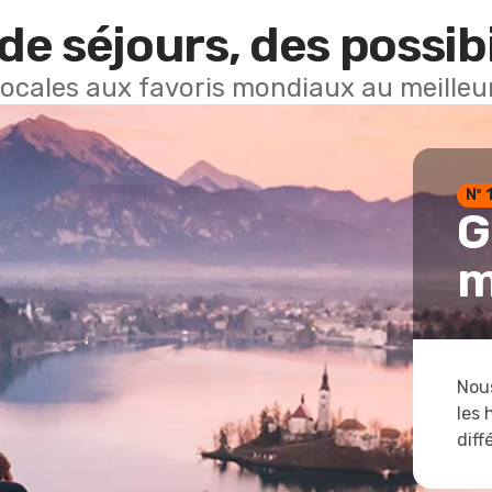
de séjours, des possibi
locales aux favoris mondiaux au meilleur
Nº 
G
m
Nous
les 
diff