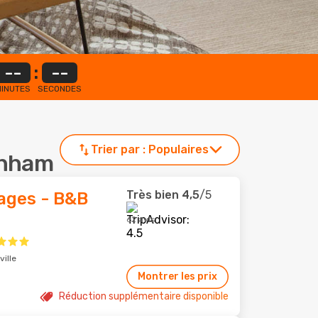
--
:
--
INUTES
SECONDES
Trier par :
Populaires
penham
Très bien
4,5
/5
ages - B&B
62 avis
ille
Montrer les prix
Réduction supplémentaire disponible