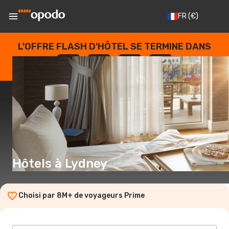
FR
(€)
L'OFFRE FLASH D'HÔTEL SE TERMINE DANS
--
:
--
:
--
:
--
JOURS
HEURES
MINUTES
SECONDES
Hôtels à Lydney
Choisi par 8M+ de voyageurs Prime