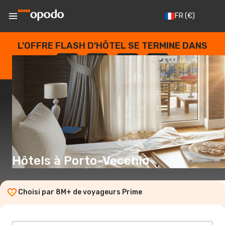
FR
(€)
L'OFFRE FLASH D'HÔTEL SE TERMINE DANS
--
:
--
:
--
:
--
JOURS
HEURES
MINUTES
SECONDES
Hôtels à Porto-Vecchio
Choisi par 8M+ de voyageurs Prime