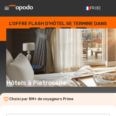
FR
(€)
L'OFFRE FLASH D'HÔTEL SE TERMINE DANS
--
:
--
:
--
:
--
JOURS
HEURES
MINUTES
SECONDES
Hôtels à Pietrosella
Choisi par 8M+ de voyageurs Prime