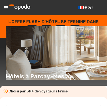
FR
(€)
L'OFFRE FLASH D'HÔTEL SE TERMINE DANS
--
:
--
:
--
:
--
JOURS
HEURES
MINUTES
SECONDES
Hôtels à Parcay-Meslay
Choisi par 8M+ de voyageurs Prime