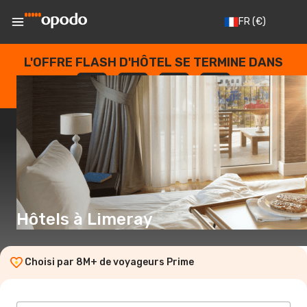
FR
(€)
L'OFFRE FLASH D'HÔTEL SE TERMINE DANS
--
:
--
:
--
:
--
JOURS
HEURES
MINUTES
SECONDES
Hôtels à Limeray
Choisi par 8M+ de voyageurs Prime