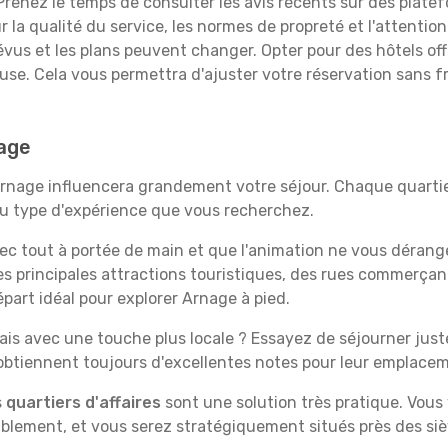
renez le temps de consulter les avis récents sur des platef
 la qualité du service, les normes de propreté et l'attention
évus et les plans peuvent changer. Opter pour des hôtels off
euse. Cela vous permettra d'ajuster votre réservation sans 
nage
Arnage influencera grandement votre séjour. Chaque quartie
 au type d'expérience que vous recherchez.
vec tout à portée de main et que l'animation ne vous dérang
des principales attractions touristiques, des rues commer
part idéal pour explorer Arnage à pied.
is avec une touche plus locale ? Essayez de séjourner juste 
 obtiennent toujours d'excellentes notes pour leur emplace
s
quartiers d'affaires
sont une solution très pratique. Vous
tablement, et vous serez stratégiquement situés près des siè