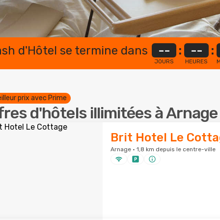
lash d'Hôtel se termine dans
--
:
--
:
JOURS
HEURES
M
illeur prix avec Prime
fres d'hôtels illimitées à Arnage
Brit Hotel Le Cott
Arnage · 1,8 km depuis le centre-ville