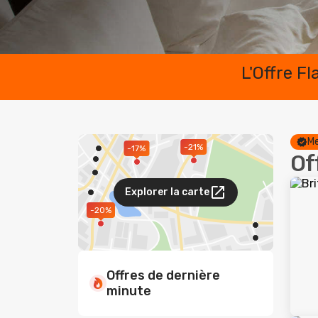
L'Offre F
Me
-21%
-17%
Of
Explorer la carte
-20%
Offres de dernière
minute