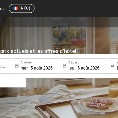
res
FR
(€)
prix actuels et les offres d'hôtel
Arrivée
Départ
I
Recherchez une destination ou un hôtel