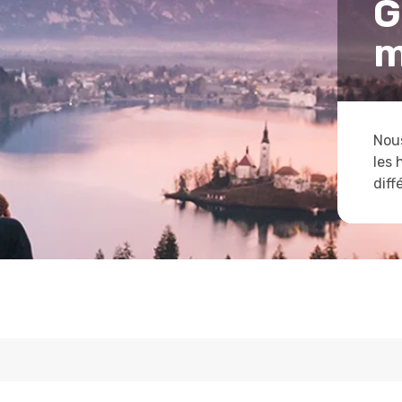
G
m
Nous
les 
diff