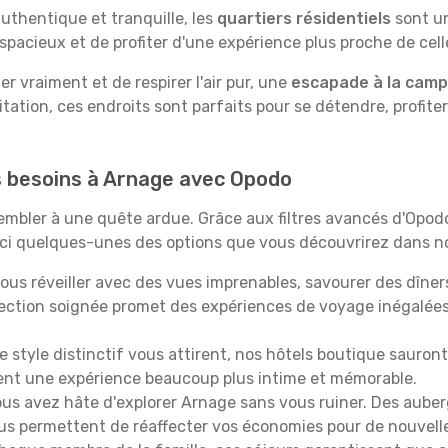
uthentique et tranquille, les
quartiers résidentiels
sont un
spacieux et de profiter d'une expérience plus proche de cell
 vraiment et de respirer l'air pur, une
escapade à la cam
itation, ces endroits sont parfaits pour se détendre, profiter
os besoins à Arnage avec Opodo
ssembler à une quête ardue. Grâce aux filtres avancés d'Opo
oici quelques-unes des options que vous découvrirez dans no
ous réveiller avec des vues imprenables, savourer des dîn
lection soignée promet des expériences de voyage inégalée
 le style distinctif vous attirent, nos hôtels boutique sauro
ffrent une expérience beaucoup plus intime et mémorable.
ous avez hâte d'explorer Arnage sans vous ruiner. Des aube
vous permettent de réaffecter vos économies pour de nouvell