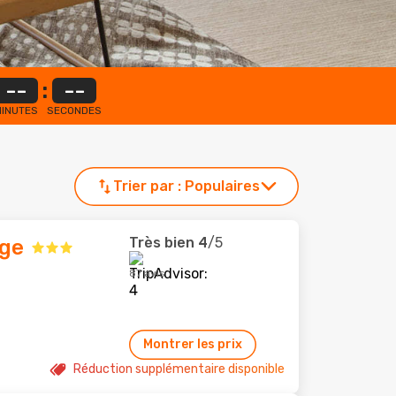
--
:
--
INUTES
SECONDES
Trier par :
Populaires
Très bien
4
/5
age
87 avis
Montrer les prix
Réduction supplémentaire disponible