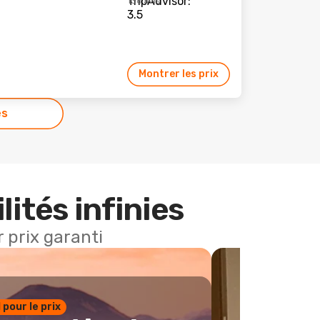
136 avis
Montrer les prix
es
lités infinies
 prix garanti
1 pour le prix