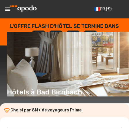
FR
(€)
L'OFFRE FLASH D'HÔTEL SE TERMINE DANS
--
:
--
:
--
:
--
JOURS
HEURES
MINUTES
SECONDES
Hôtels à Bad Birnbach
Choisi par 8M+ de voyageurs Prime