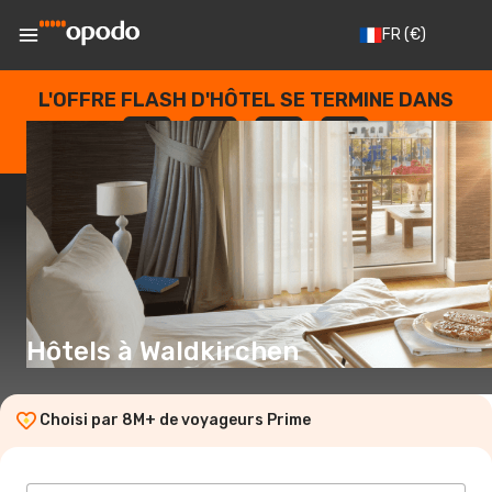
FR
(€)
L'OFFRE FLASH D'HÔTEL SE TERMINE DANS
--
:
--
:
--
:
--
JOURS
HEURES
MINUTES
SECONDES
Hôtels à Waldkirchen
Choisi par 8M+ de voyageurs Prime