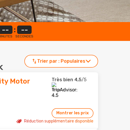
--
:
--
INUTES
SECONDES
Trier par :
Populaires
k
Très bien
4,5
/5
ity Motor
161 avis
Montrer les prix
Réduction supplémentaire disponible