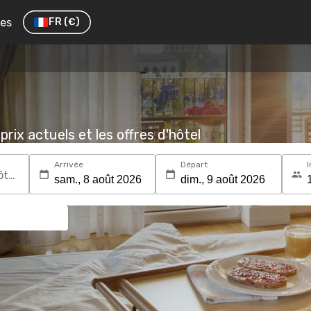
res
FR
(€)
prix actuels et les offres d'hôtel
Arrivée
Départ
I
Recherchez une destination ou un hôtel