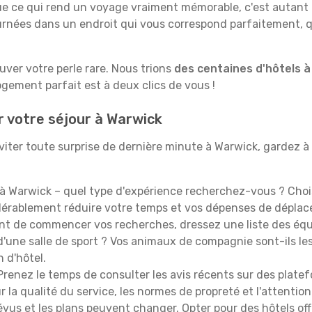
e qui rend un voyage vraiment mémorable, c'est autant le 
rnées dans un endroit qui vous correspond parfaitement, qu
ouver votre perle rare. Nous trions
des centaines d'hôtels 
ogement parfait est à deux clics de vous !
r votre séjour à Warwick
iter toute surprise de dernière minute à Warwick, gardez à l'
à Warwick – quel type d'expérience recherchez-vous ? Choisi
idérablement réduire votre temps et vos dépenses de dépla
t de commencer vos recherches, dressez une liste des équi
'une salle de sport ? Vos animaux de compagnie sont-ils les 
n d'hôtel.
renez le temps de consulter les avis récents sur des platef
 la qualité du service, les normes de propreté et l'attention
évus et les plans peuvent changer. Opter pour des hôtels off