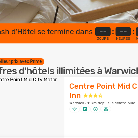
lash d'Hôtel se termine dans
--
:
--
:
JOURS
HEURES
M
illeur prix avec Prime
fres d'hôtels illimitées à Warwic
Centre Point Mid C
Inn
Warwick · 11 km depuis le centre-ville