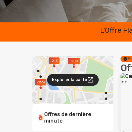
L'Offre F
Me
-21%
-20%
Of
Explorer la carte
-15%
Offres de dernière
minute