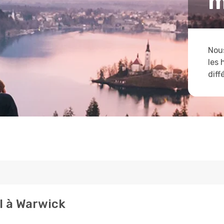
m
Nous
les 
diff
l à Warwick