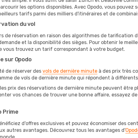
très simple. Il vous suffit de saisir Zurich et Deauville comme
arcourir les options disponibles. Avec Opodo, vous pouvez s
lleurs tarifs parmi des milliers d'itinéraires et de combinai
rvation du vol
rs de réservation en raison des algorithmes de tarification
 demande et la disponibilité des sièges. Pour obtenir le meilleu
e vous trouvez un tarif correspondant à votre budget.
te sur Opodo
ité de réserver des
vols de dernière minute
à des prix très c
amme de vols de dernière minute qui répondent à différents
les prix des réservations de dernière minute peuvent être pl
nter vos chances de trouver une bonne affaire, essayez de r
o Prime
éficiez d'offres exclusives et pouvez économiser des centai
eux autres avantages. Découvrez tous les avantages d'
Opod
monde.