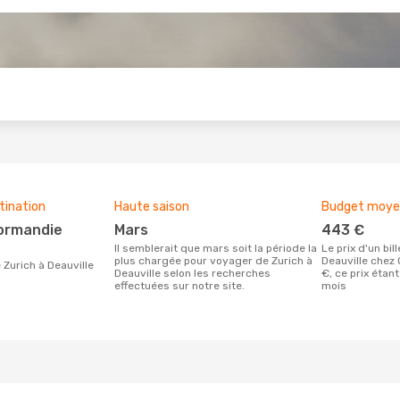
s
tination
Haute saison
Budget moyen 
mars
443 €
Il semblerait que mars soit la période la
Le prix d'un billet d´avion Zurich -
plus chargée pour voyager de Zurich à
Deauville chez
de Zurich à Deauville
Deauville selon les recherches
€, ce prix étan
effectuées sur notre site.
mois