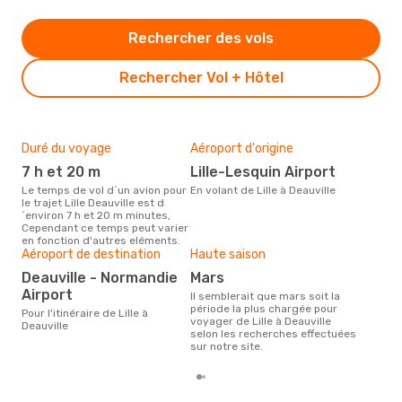
Rechercher des vols
Rechercher Vol + Hôtel
Duré du voyage
Aéroport d'origine
Bud
sim
7 h et 20 m
Lille-Lesquin Airport
14
Le temps de vol d´un avion pour
En volant de Lille à Deauville
le trajet Lille Deauville est d
Le prix d'un billet d´avion Lille -
´environ 7 h et 20 m minutes,
Deau
Cependant ce temps peut varier
´env
en fonction d'autres eléments.
basé
Aéroport de destination
Haute saison
Deauville - Normandie
mars
Airport
Il semblerait que mars soit la
période la plus chargée pour
Pour l'itinéraire de Lille à
voyager de Lille à Deauville
Deauville
selon les recherches effectuées
sur notre site.