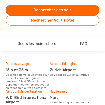
Rechercher des vols
Rechercher Vol + Hôtel
Jours les moins chers
FAQ
Duré du voyage
Aéroport d'origine
Bud
sim
15 h et 35 m
Zurich Airport
17
Le temps de vol d´un avion pour
En volant de Zurich à Antigua
le trajet Zurich Antigua est d
Le prix d'un billet d´avion Zurich
´environ 15 h et 35 m minutes,
- A
Cependant ce temps peut varier
´env
en fonction d'autres eléments.
basé
Aéroport de destination
Haute saison
V. C. Bird International
mars
Airport
Il semblerait que mars soit la