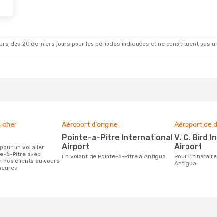
Oct.
- Jeu. 8 Oct.
ean Airlines
1 Escale
ANU
InterCaribbean Airways
ales
rs des 20 derniers jours pour les périodes indiquées et ne constituent pas un pri
PTP
s cher
Aéroport d'origine
Aéroport de d
Pointe-a-Pitre International
V. C. Bird International
Airport
Airport
te-à-Pitre avec
En volant de Pointe-à-Pitre à Antigua
Pour l'itinéraire de Pointe-à-Pitre à
r nos clients au cours
Antigua
heures