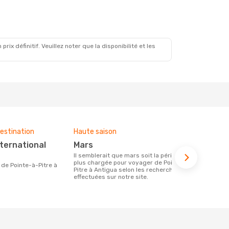
x définitif. Veuillez noter que la disponibilité et les
estination
Haute saison
Compagnies
ce voyage
mars
Hahn Ai
Il semblerait que mars soit la période la
plus chargée pour voyager de Pointe-à-
Les compagnie(s) aérienne(s)
Pitre à Antigua selon les recherches
effectuant d
effectuées sur notre site.
et Antigua