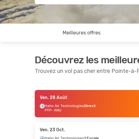
Meilleures offres
Découvrez les meilleur
Trouvez un vol pas cher entre Pointe-à-P
Ven. 28 Août
Mer. 14 Oct.
- Mar. 20 Oct.
Mer. 9 
Hahn Air Technologies
Direct
PTP
- ANU
Hahn Air Technologies
Direct
Hahn A
PTP
- ANU
PTP
- 
Hahn Air Technologies
Direct
Hahn A
ANU
- PTP
ANU
- 
Ven. 23 Oct.
Hahn Air Technologies
1 Escale