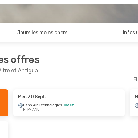
Jours les moins chers
Infos 
es offres
itre et Antigua
Fi
Mer. 30 Sept.
M
Sept.
- Mar. 15 Sept.
Mer. 19 Août
- Ven
Hahn Air Technologies
Direct
PTP
- ANU
ir Technologies
Direct
Hahn Air Technolo
ANU
PTP
- ANU
ir Technologies
Direct
Hahn Air Technolo
PTP
ANU
- PTP