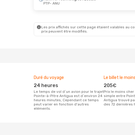
PTP
- ANU
Ven. 28 Août
- Lun. 31 Août
Dim. 4 
Hahn Air Technologies
Direct
Caribb
PTP
- ANU
PTP
- 
InterCaribbean Airways
2 Escales
2 Esc
Les prix affichés sur cette page étaient valables au cou
ANU
- PTP
ANU
- 
prix peuvent être modifiés.
Duré du voyage
Le billet le moin
24 heures
205€
Le temps de vol d´un avion pour le trajet
Prix le moins cher pour un vol aller
Pointe-à-Pitre Antigua est d´environ 24
simple entre Poin
heures minutes, Cependant ce temps
Antigua trouvé pa
peut varier en fonction d'autres
des 72 dernières 
eléments.