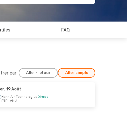
utiles
FAQ
ltrer par
Aller-retour
Aller simple
er. 19 Août
. 21 Août
Hahn Air Technologies
Direct
PTP
- ANU
gies
Direct
gies
Direct