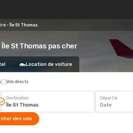
re - Île St Thomas
- Île St Thomas pas cher
tel
Location de voiture
s
Vols directs
Destination
Départ le
Date
cher des vols