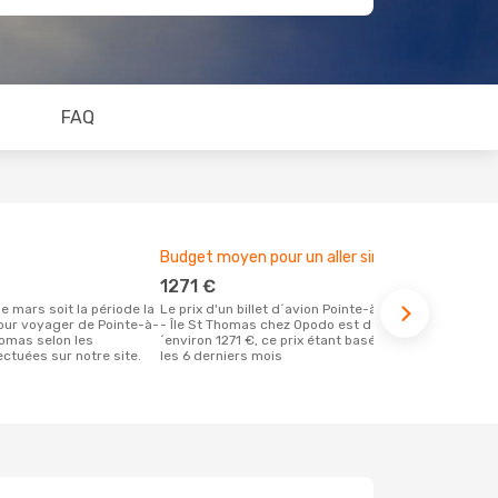
FAQ
Budget moyen pour un aller simple
Meilleur m
1271 €
décemb
Le prix d'un billet d´avion Pointe-à-Pitre
Selon des données en temps réel,
our voyager de Pointe-à-
- Île St Thomas chez Opodo est d
février est 
Thomas selon les
´environ 1271 €, ce prix étant basé sur
pour effectu
ctuées sur notre site.
les 6 derniers mois
vol à destin
départ de Po