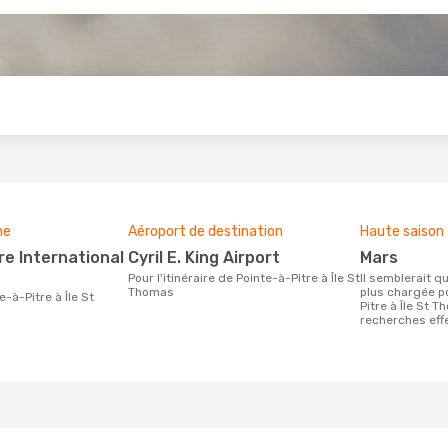
s
ne
Aéroport de destination
Haute saison
Cyril E. King Airport
mars
Pour l'itinéraire de Pointe-à-Pitre à Île St
Il semblerait que mars soit la période la
Thomas
plus chargée p
Pitre à Île St 
recherches effe