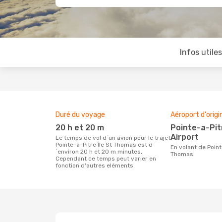
Infos utile
Duré du voyage
Aéroport d'origi
20 h et 20 m
Pointe-a-Pitre International
Airport
Le temps de vol d´un avion pour le trajet
Pointe-à-Pitre Île St Thomas est d
En volant de Pointe-à-Pitre à Île St
´environ 20 h et 20 m minutes,
Thomas
Cependant ce temps peut varier en
fonction d'autres eléments.