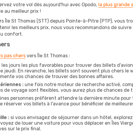
ervez votre vol dès aujourd'hui avec Opodo,
la plus grande
e au meilleur prix !
rs Île St Thomas (STT) depuis Pointe-à-Pitre (PTP), vous trou
btenir les meilleurs prix, nous vous recommandons de suivre
au confort.
hers
ls pas chers
vers Île St Thomas :
:
les jours les plus favorables pour trouver des billets d'avi
e jeudi. En revanche, les billets sont souvent plus chers l
gmente vos chances de trouver des bonnes affaires.
ériennes :
une fois notre moteur de recherche activé, comp
tes de voyage sont flexibles, vous aurez plus de chances de tr
ines personnes préfèrent attendre la dernière minute pour tr
erver vos billets à l'avance pour bénéficier de meilleures o
lle :
si vous envisagez de séjourner dans un hôtel, explorez
évoyez de louer une voiture pour vous déplacer en Îles Vier
s sur le prix final.