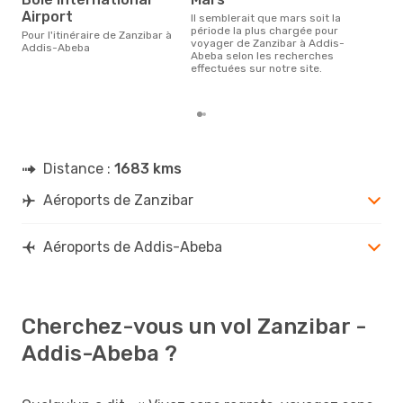
s
Airport
Il semblerait que mars soit la
Selon des données en temps
période la plus chargée pour
réel
Pour l'itinéraire de Zanzibar à
voyager de Zanzibar à Addis-
popu
Addis-Abeba
Abeba selon les recherches
rése
effectuées sur notre site.
des
au d
Distance :
1683 kms
Aéroports de Zanzibar
Aéroports de Addis-Abeba
Cherchez-vous un vol Zanzibar -
Addis-Abeba ?