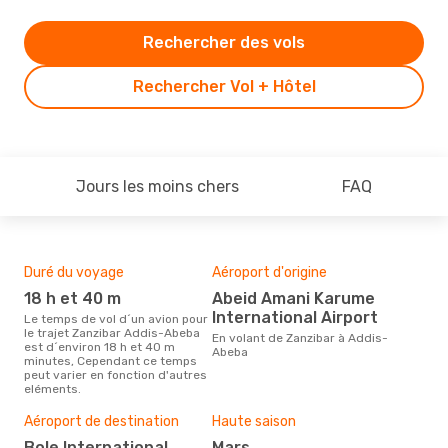
Rechercher des vols
Rechercher Vol + Hôtel
Jours les moins chers
FAQ
Duré du voyage
Aéroport d'origine
Com
des
18 h et 40 m
Abeid Amani Karume
E
International Airport
Le temps de vol d´un avion pour
le trajet Zanzibar Addis-Abeba
Les compagnie(s) aérienne(s)
En volant de Zanzibar à Addis-
est d´environ 18 h et 40 m
effe
Abeba
minutes, Cependant ce temps
Zan
peut varier en fonction d'autres
eléments.
Mei
Aéroport de destination
Haute saison
rés
Bole International
mars