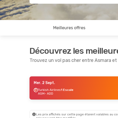
Meilleures offres
Découvrez les meilleur
Trouvez un vol pas cher entre Asmara e
Mer. 2 Sept.
Mer. 2 Sept.
- Mer. 9 Sept.
Turkish Airlines
1 Escale
ASM
- ADD
Turkish Airlines
1 Escale
ASM
- ADD
Flynas
1 Escale
ADD
- ASM
Les prix affichés sur cette page étaient valables au cou