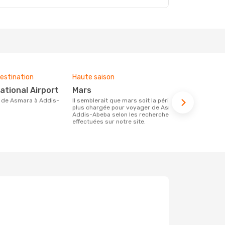
estination
Haute saison
Budget moy
national Airport
mars
654 €
Il semblerait que mars soit la période la
Le prix d'un billet d´avion Asmara -
plus chargée pour voyager de Asmara à
Addis-Abeba
Addis-Abeba selon les recherches
654 €, ce pr
effectuées sur notre site.
derniers mo