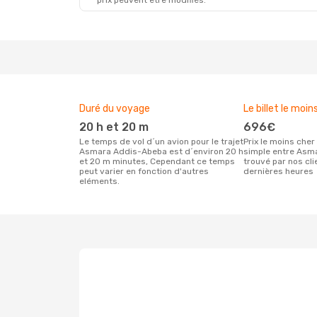
prix peuvent être modifiés.
Duré du voyage
Le billet le moin
20 h et 20 m
696€
Le temps de vol d´un avion pour le trajet
Prix le moins cher pour un vol aller
Asmara Addis-Abeba est d´environ 20 h
simple entre Asm
et 20 m minutes, Cependant ce temps
trouvé par nos cl
peut varier en fonction d'autres
dernières heures
eléments.