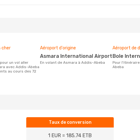
s cher
Aéroport d'origine
Aéroport de d
Asmara International Airport
Bole Inter
En volant de Asmara à Addis-Abeba
Pour l'itinéraire de Asmara à Addis-
ara avec Addis-Abeba
Abeba
ients au cours des 72
Taux de conversion
1 EUR = 185.74 ETB