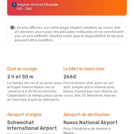
Aegean Airlines
1 Escale
VIE
- JNX
Les prix affichés sur cette page étaient valables au cours des
20 derniers jours pour les périodes indiquées et ne constituent
pas un prix définitif. Veuillez noter que la disponibilité et les prix
peuvent être modifiés.
Duré du voyage
Le billet le moins cher
Hau
2 h et 50 m
266€
m
Le temps de vol d´un avion pour
Prix le moins cher pour un vol
Il semblerait que mars soit la
le trajet Vienne Naxos est d
aller simple entre Vienne avec
péri
´environ 2 h et 50 m minutes,
Naxos trouvé par nos clients au
voy
Cependant ce temps peut varier
cours des 72 dernières heures
selo
en fonction d'autres eléments.
sur 
Mei
rés
Aéroport d'origine
Aéroport de destination
ju
Schwechat
Naxos National Airport
Selon des données en temps
International Airport
réel
Pour l'itinéraire de Vienne à
plus
Naxos