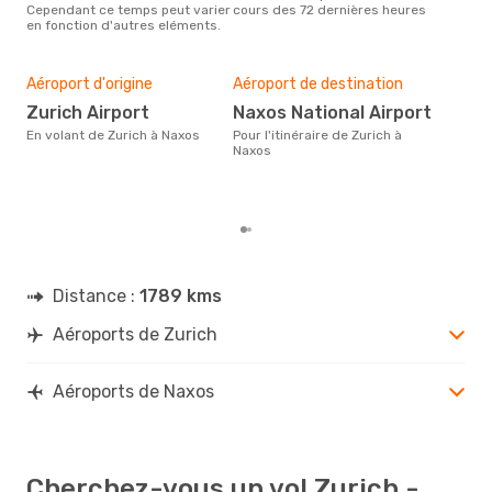
ZRH
- JNX
Cependant ce temps peut varier
cours des 72 dernières heures
les 
Aegean Airlines
1 Escale
en fonction d'autres eléments.
notr
JNX
- ZRH
Mei
rés
Aéroport d'origine
Aéroport de destination
s
Zurich Airport
Naxos National Airport
Selon des données en temps
réel
En volant de Zurich à Naxos
Pour l'itinéraire de Zurich à
plus
Naxos
rése
dest
dépa
Distance :
1789 kms
Aéroports de Zurich
Aéroports de Naxos
Cherchez-vous un vol Zurich -