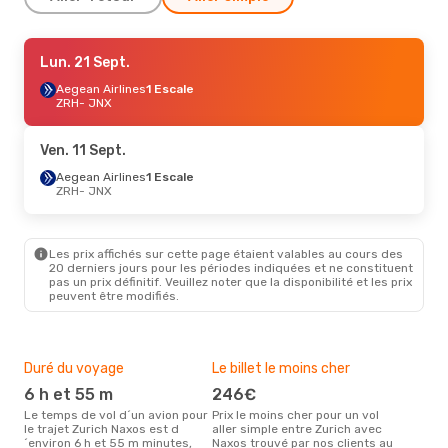
Jeu. 24 Sept.
Lun. 21 Sept.
- Dim. 27 Sept.
Aegean Airlines
Aegean Airlines
1 Escale
1 Escale
ZRH
ZRH
- JNX
- JNX
Aegean Airlines
2 Escales
JNX
- ZRH
Ven. 11 Sept.
Ven. 11 Sept.
Aegean Airlines
- Dim. 20 Sept.
1 Escale
ZRH
- JNX
Aegean Airlines
1 Escale
ZRH
- JNX
Aegean Airlines
2 Escales
JNX
- ZRH
Les prix affichés sur cette page étaient valables au cours des
20 derniers jours pour les périodes indiquées et ne constituent
pas un prix définitif. Veuillez noter que la disponibilité et les prix
Dim. 23 Août
- Jeu. 27 Août
peuvent être modifiés.
Aegean Airlines
1 Escale
ZRH
- JNX
Aegean Airlines
1 Escale
JNX
- ZRH
Duré du voyage
Le billet le moins cher
Hau
6 h et 55 m
246€
m
Lun. 5 Oct.
- Lun. 12 Oct.
Le temps de vol d´un avion pour
Prix le moins cher pour un vol
Il semblerait que mars soit la
le trajet Zurich Naxos est d
aller simple entre Zurich avec
péri
Aegean Airlines
1 Escale
´environ 6 h et 55 m minutes,
Naxos trouvé par nos clients au
voy