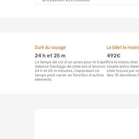
prix peuvent être modifiés.
Duré du voyage
Le billet le moin
24 h et 25 m
492€
Le temps de vol d´un avion pour le trajet
Prix le moins cher pour un vol aller
Valence Santiago de chile est d´environ
simple entre Vale
24 h et 25 m minutes, Cependant ce
chile trouvé par n
temps peut varier en fonction d'autres
des 72 dernières 
eléments.