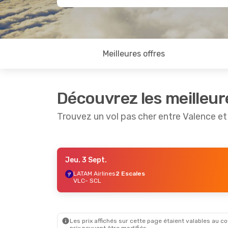
Meilleures offres
Découvrez les meilleur
Trouvez un vol pas cher entre Valence et
Jeu. 3 Sept.
Ven. 21 Août
- Dim. 23 Août
LATAM Airlines
2 Escales
VLC
- SCL
Air France
1 Escale
VLC
- SCL
Air France
1 Escale
SCL
- VLC
Les prix affichés sur cette page étaient valables au cou