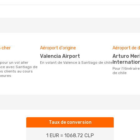
s cher
Aéroport d'origine
Aéroport de d
Valencia Airport
Arturo Merino Benítez
Internation
En volant de Valence à Santiago de chile
nce avec Santiago de
Pour l'itinéraire de Valence à Santiago
os clients au cours
de chile
heures
Taux de conversion
1 EUR = 1068.72 CLP