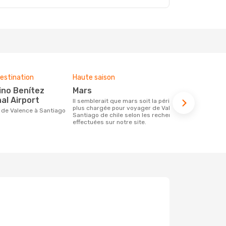
estination
Haute saison
Budget moy
mars
923 €
al Airport
Il semblerait que mars soit la période la
Le prix d'un billet d´avion Valence -
plus chargée pour voyager de Valence à
Santiago de 
Santiago de chile selon les recherches
´environ 923
effectuées sur notre site.
les 6 dernie