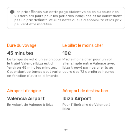
VLC
- IBZ
Ryanair
Direct
IBZ
- VLC
Les prix affichés sur cette page étaient valables au cours des
20 derniers jours pour les périodes indiquées et ne constituent
pas un prix définitif. Veuillez noter que la disponibilité et les prix
peuvent être modifiés.
Duré du voyage
Le billet le moins cher
Hau
45 minutes
10€
m
Le temps de vol d´un avion pour
Prix le moins cher pour un vol
Il semblerait que mars soit la
le trajet Valence Ibiza est d
aller simple entre Valence avec
péri
´environ 45 minutes minutes,
Ibiza trouvé par nos clients au
voya
Cependant ce temps peut varier
cours des 72 dernières heures
les 
en fonction d'autres eléments.
notr
Bud
sim
Aéroport d'origine
Aéroport de destination
6
Valencia Airport
Ibiza Airport
Le prix d'un billet d´avion
Vale
En volant de Valence à Ibiza
Pour l'itinéraire de Valence à
´env
Ibiza
sur 