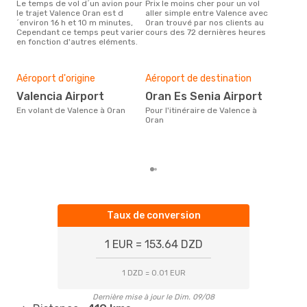
Le temps de vol d´un avion pour
Prix le moins cher pour un vol
Il semblerait que mars soit la
le trajet Valence Oran est d
aller simple entre Valence avec
péri
´environ 16 h et 10 m minutes,
Oran trouvé par nos clients au
voy
Cependant ce temps peut varier
cours des 72 dernières heures
les 
en fonction d'autres eléments.
notr
Mei
rés
Aéroport d'origine
Aéroport de destination
av
Valencia Airport
Oran Es Senia Airport
Selon des données en temps
réel
En volant de Valence à Oran
Pour l'itinéraire de Valence à
popu
Oran
rése
dest
de 
Taux de conversion
1 EUR = 153.64 DZD
1 DZD = 0.01 EUR
Dernière mise à jour le Dim. 09/08