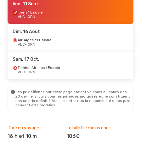
Ven. 11 Sept.
Iberia
1 Escale
VLC
- ORN
Dim. 16 Août
Air Algerie
1 Escale
VLC
- ORN
Sam. 17 Oct.
Turkish Airlines
1 Escale
VLC
- ORN
Les prix affichés sur cette page étaient valables au cours des
20 derniers jours pour les périodes indiquées et ne constituent
pas un prix définitif. Veuillez noter que la disponibilité et les prix
peuvent être modifiés.
Duré du voyage
Le billet le moins cher
Hau
16 h et 10 m
186€
m