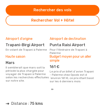
Rechercher des vols
Rechercher Vol + Hôtel
Aéroport d'origine
Aéroport de destination
Mei
rés
Trapani-Birgi Airport
Punta Raisi Airport
ju
En volant de Trapani à Palerme
Pour l'itinéraire de Trapani à
Palerme
Selon des données en temps
Haute saison
Budget moyen pour un aller
réel
simple
popu
mars
rése
161 €
dest
Il semblerait que mars soit la
dépa
période la plus chargée pour
Le prix d'un billet d´avion Trapani
voyager de Trapani à Palerme
- Palerme chez Opodo est d
selon les recherches effectuées
´environ 161 €, ce prix étant basé
sur notre site.
sur les 6 derniers mois
Distance :
75 kms