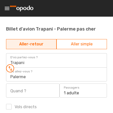
Billet d'avion Trapani - Palerme pas cher
Aller-retour
Aller simple
D'où partez-vous ?
Trapani
Où allez-vous ?
Palerme
Passagers
Quand ?
1 adulte
Vols directs