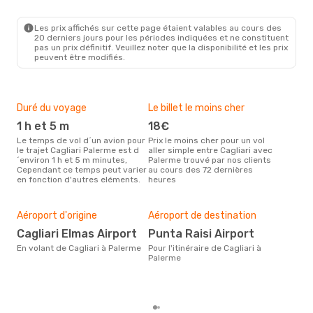
CAG
- PMO
Aeroitalia
1 Escale
PMO
- CAG
Les prix affichés sur cette page étaient valables au cours des
20 derniers jours pour les périodes indiquées et ne constituent
pas un prix définitif. Veuillez noter que la disponibilité et les prix
peuvent être modifiés.
Duré du voyage
Le billet le moins cher
Hau
1 h et 5 m
18€
m
Le temps de vol d´un avion pour
Prix le moins cher pour un vol
Il semblerait que mars soit la
le trajet Cagliari Palerme est d
aller simple entre Cagliari avec
péri
´environ 1 h et 5 m minutes,
Palerme trouvé par nos clients
voya
Cependant ce temps peut varier
au cours des 72 dernières
selo
en fonction d'autres eléments.
heures
sur 
Bud
sim
Aéroport d'origine
Aéroport de destination
11
Cagliari Elmas Airport
Punta Raisi Airport
Le prix d'un billet d´avion
Cagl
En volant de Cagliari à Palerme
Pour l'itinéraire de Cagliari à
est 
Palerme
basé