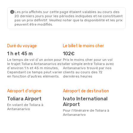
Les prix affichés sur cette page étaient valables au cours des
20 derniers jours pour les périodes indiquées et ne constituent
pas un prix définitif. Veuillez noter que la disponibilité et les prix
peuvent être modifiés.
Duré du voyage
Le billet le moins cher
Hau
1 h et 45 m
102€
m
Le temps de vol d´un avion pour
Prix le moins cher pour un vol
Il semblerait que mars soit la
le trajet Toliara Antananarivo est
aller simple entre Toliara avec
péri
d´environ 1 h et 45 m minutes,
Antananarivo trouvé par nos
voya
Cependant ce temps peut varier
clients au cours des 72
Anta
en fonction d'autres eléments.
dernières heures
rec
site
Bud
sim
Aéroport d'origine
Aéroport de destination
18
Toliara Airport
Ivato International
Airport
Le prix d'un billet d´avion Toliara
En volant de Toliara à
- A
Antananarivo
Pour l'itinéraire de Toliara à
d´en
Antananarivo
basé