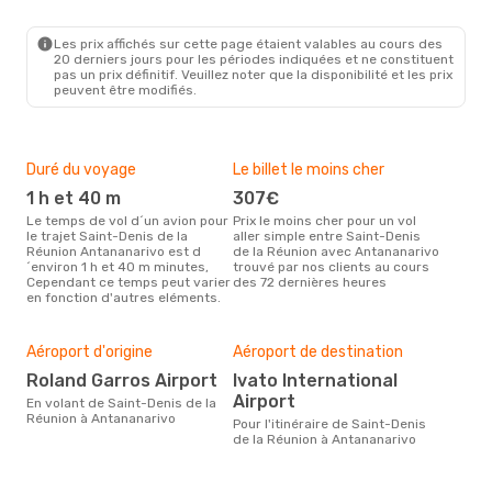
RUN
- TNR
Air Austral
Direct
TNR
- RUN
Les prix affichés sur cette page étaient valables au cours des
20 derniers jours pour les périodes indiquées et ne constituent
pas un prix définitif. Veuillez noter que la disponibilité et les prix
peuvent être modifiés.
Duré du voyage
Le billet le moins cher
Hau
1 h et 40 m
307€
m
Le temps de vol d´un avion pour
Prix le moins cher pour un vol
Il semblerait que mars soit la
le trajet Saint-Denis de la
aller simple entre Saint-Denis
péri
Réunion Antananarivo est d
de la Réunion avec Antananarivo
voya
´environ 1 h et 40 m minutes,
trouvé par nos clients au cours
Réu
Cependant ce temps peut varier
des 72 dernières heures
les 
en fonction d'autres eléments.
notr
Bud
sim
Aéroport d'origine
Aéroport de destination
4
Roland Garros Airport
Ivato International
Le prix d'un billet d´avion Saint-
Airport
Deni
En volant de Saint-Denis de la
Ant
Réunion à Antananarivo
Pour l'itinéraire de Saint-Denis
´env
de la Réunion à Antananarivo
basé