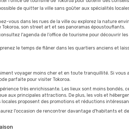
ter l'office de tourisme de Tokoroa pour obtenir des conseils s
ossible de quitter la ville sans goûter aux spécialités local
z-vous dans les rues de la ville ou explorez la nature envi
e Tokoroa, son street art et ses panoramas époustouflants.
onsultez l'agenda de l’office de tourisme pour découvrir les
prenez le temps de flâner dans les quartiers anciens et lais
iment voyager moins cher et en toute tranquillité. Si vous a
iode parfaite pour visiter Tokoroa.
périence très enrichissante. Les lieux sont moins bondés, c
ueue aux principales attractions. De plus, les vols et héber
 locales proposent des promotions et réductions intéressan
 aurez l'occasion de rencontrer davantage d'habitants et de 
saison