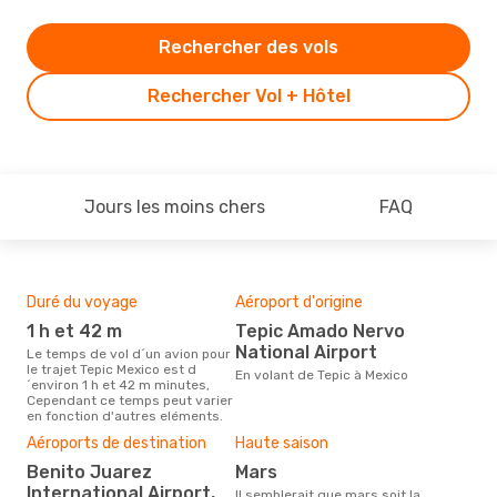
Rechercher des vols
Rechercher Vol + Hôtel
Jours les moins chers
FAQ
Duré du voyage
Aéroport d'origine
Com
des
1 h et 42 m
Tepic Amado Nervo
A
National Airport
Le temps de vol d´un avion pour
le trajet Tepic Mexico est d
Les compagnie(s) aérienne(s)
En volant de Tepic à Mexico
´environ 1 h et 42 m minutes,
effe
Cependant ce temps peut varier
et M
en fonction d'autres eléments.
Mei
Aéroports de destination
Haute saison
rés
Benito Juarez
mars
j
International Airport,
Il semblerait que mars soit la