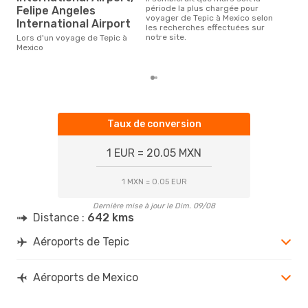
Selon des données en temps
période la plus chargée pour
Felipe Angeles
réel
voyager de Tepic à Mexico selon
International Airport
popu
les recherches effectuées sur
rése
notre site.
Lors d'un voyage de Tepic à
dest
Mexico
dépa
Taux de conversion
1 EUR = 20.05 MXN
1 MXN = 0.05 EUR
Dernière mise à jour le Dim. 09/08
Distance :
642 kms
Aéroports de Tepic
Aéroports de Mexico