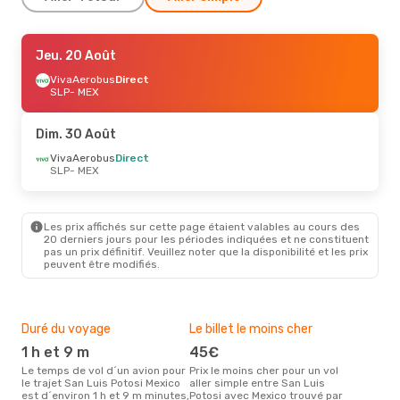
Jeu. 20 Août
Jeu. 20 Août
- Dim. 23 Août
VivaAerobus
VivaAerobus
Direct
Direct
SLP
SLP
- MEX
- MEX
VivaAerobus
1 Escale
MEX
- SLP
Dim. 30 Août
VivaAerobus
Direct
SLP
- MEX
Les prix affichés sur cette page étaient valables au cours des
20 derniers jours pour les périodes indiquées et ne constituent
pas un prix définitif. Veuillez noter que la disponibilité et les prix
peuvent être modifiés.
Duré du voyage
Le billet le moins cher
Hau
1 h et 9 m
45€
m
Le temps de vol d´un avion pour
Prix le moins cher pour un vol
Il semblerait que mars soit la
le trajet San Luis Potosi Mexico
aller simple entre San Luis
péri
est d´environ 1 h et 9 m minutes,
Potosi avec Mexico trouvé par
voya