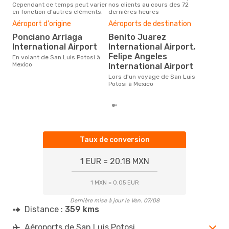
Cependant ce temps peut varier
nos clients au cours des 72
Mexi
en fonction d'autres eléments.
dernières heures
effe
Bud
Aéroport d'origine
Aéroports de destination
sim
Ponciano Arriaga
Benito Juarez
19
International Airport
International Airport,
Le prix d'un billet d´avion San
Felipe Angeles
En volant de San Luis Potosi à
Luis
Mexico
International Airport
est 
étan
Lors d'un voyage de San Luis
moi
Potosi à Mexico
Taux de conversion
1 EUR = 20.18 MXN
1 MXN = 0.05 EUR
Dernière mise à jour le Ven. 07/08
Distance :
359 kms
Aéroports de San Luis Potosi