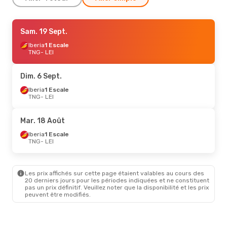
Lun. 17 Août
Sam. 19 Sept.
- Jeu. 20 Août
Iberia
Iberia
1 Escale
1 Escale
TNG
TNG
- LEI
- LEI
Iberia
1 Escale
LEI
- TNG
Dim. 6 Sept.
Iberia
1 Escale
TNG
- LEI
Mar. 18 Août
Iberia
1 Escale
TNG
- LEI
Les prix affichés sur cette page étaient valables au cours des
20 derniers jours pour les périodes indiquées et ne constituent
pas un prix définitif. Veuillez noter que la disponibilité et les prix
peuvent être modifiés.