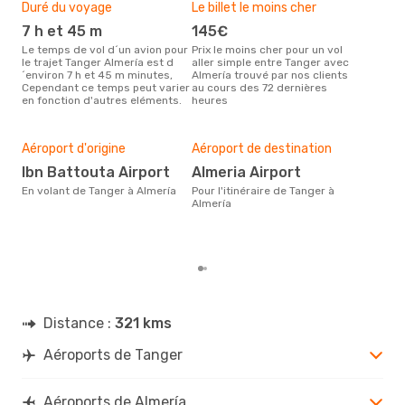
Duré du voyage
Le billet le moins cher
Hau
7 h et 45 m
145€
m
Le temps de vol d´un avion pour
Prix le moins cher pour un vol
Il semblerait que mars soit la
le trajet Tanger Almería est d
aller simple entre Tanger avec
péri
´environ 7 h et 45 m minutes,
Almería trouvé par nos clients
voy
Cependant ce temps peut varier
au cours des 72 dernières
selo
en fonction d'autres eléments.
heures
sur 
Mei
rés
Aéroport d'origine
Aéroport de destination
a
Ibn Battouta Airport
Almeria Airport
Selon des données en temps
réel
En volant de Tanger à Almería
Pour l'itinéraire de Tanger à
popu
Almería
rése
dest
dép
Distance :
321 kms
Aéroports de Tanger
Aéroports de Almería