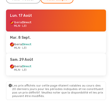
Ven. 28 Août
Lun. 17 Août
- Dim. 30 Août
Iberia
Iberia
Direct
Direct
MLN
MLN
- LEI
- LEI
Iberia
Direct
LEI
- MLN
Mar. 8 Sept.
Ven. 14 Août
Iberia
Direct
- Dim. 16 Août
MLN
- LEI
Iberia
Direct
MLN
- LEI
Iberia
Direct
Sam. 29 Août
LEI
- MLN
Iberia
Direct
MLN
- LEI
Les prix affichés sur cette page étaient valables au cours des
20 derniers jours pour les périodes indiquées et ne constituent
pas un prix définitif. Veuillez noter que la disponibilité et les prix
peuvent être modifiés.