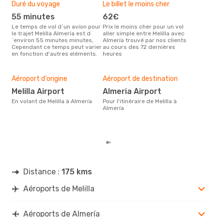
Duré du voyage
Le billet le moins cher
Hau
55 minutes
62€
m
Le temps de vol d´un avion pour
Prix le moins cher pour un vol
Il semblerait que mars soit la
le trajet Melilla Almería est d
aller simple entre Melilla avec
péri
´environ 55 minutes minutes,
Almería trouvé par nos clients
voya
Cependant ce temps peut varier
au cours des 72 dernières
selo
en fonction d'autres eléments.
heures
sur 
Bud
sim
Aéroport d'origine
Aéroport de destination
11
Melilla Airport
Almeria Airport
Le prix d'un billet d´avion Melilla
- Al
En volant de Melilla à Almería
Pour l'itinéraire de Melilla à
´env
Almería
basé
Distance :
175 kms
Aéroports de Melilla
Aéroports de Almería