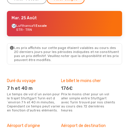
Mar. 25 Août
Mar. 25 Août
- Mer. 26 Août
Lufthansa
Lufthansa
1 Escale
1 Escale
STR
STR
- TRN
- TRN
Vueling
1 Escale
TRN
- STR
Les prix affichés sur cette page étaient valables au cours des
20 derniers jours pour les périodes indiquées et ne constituent
pas un prix définitif. Veuillez noter que la disponibilité et les prix
peuvent être modifiés.
Duré du voyage
Le billet le moins cher
Hau
7 h et 40 m
176€
m
Le temps de vol d´un avion pour
Prix le moins cher pour un vol
Il semblerait que mars soit la
le trajet Stuttgart Turin est d
aller simple entre Stuttgart
péri
´environ 7 h et 40 m minutes,
avec Turin trouvé par nos clients
voya
Cependant ce temps peut varier
au cours des 72 dernières
selo
en fonction d'autres eléments.
heures
sur 
Mei
rés
Aéroport d'origine
Aéroport de destination
fé