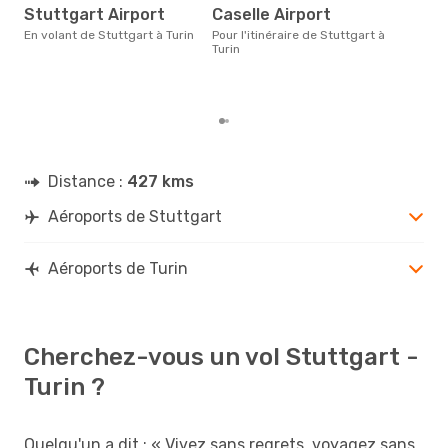
Stuttgart Airport
Caselle Airport
Selon des données en temps
réel
En volant de Stuttgart à Turin
Pour l'itinéraire de Stuttgart à
plus
Turin
rése
dest
dép
Distance :
427 kms
Aéroports de Stuttgart
Aéroports de Turin
Cherchez-vous un vol Stuttgart -
Turin ?
Quelqu'un a dit : « Vivez sans regrets, voyagez sans