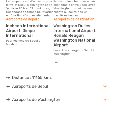
Le temps de vol d´un avion pour
Prix le moins cher pour un vol
Il semblerait que mars soit la
le trajet Séoul Washington est d
aller simple entre Séoul avec
péri
´environ 20 h et 57 m minutes,
Washington trouvé par nos
voy
Cependant ce temps peut varier
clients au cours des 72
selo
en fonction d'autres eléments.
dernières heures
sur 
Aéroports de départ
Aéroports de destination
Bud
sim
Incheon International
Washington Dulles
9
Airport, Gimpo
International Airport,
International
Ronald Reagan
Le prix d'un billet d´avion Séoul -
Was
Washington National
Pour les vols de Séoul à
´env
Washington
Airport
basé
Lors d'un voyage de Séoul à
Washington
Distance :
11165 kms
Aéroports de Séoul
Aéroports de Washington