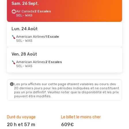
Sam. 26 Sept.
Air Canada
2 Escales
SEL
- WAS
Lun. 24 Août
American Airlines
1 Escale
SEL
- WAS
Ven. 28 Août
American Airlines
2 Escales
SEL
- WAS
Les prix affichés sur cette page étaient valables au cours des
20 derniers jours pour les périodes indiquées et ne constituent
pas un prix définitif. Veuillez noter que la disponibilité et les prix
peuvent être modifiés.
Duré du voyage
Le billet le moins cher
Hau
20 h et 57 m
609€
m